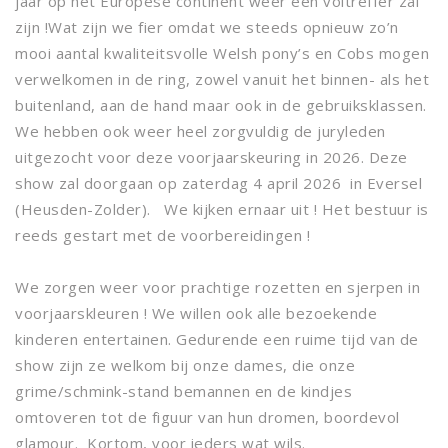
jaar op het Europese continent weer een voltreffer zal
zijn !Wat zijn we fier omdat we steeds opnieuw zo’n
mooi aantal kwaliteitsvolle Welsh pony’s en Cobs mogen
verwelkomen in de ring, zowel vanuit het binnen- als het
buitenland, aan de hand maar ook in de gebruiksklassen.
We hebben ook weer heel zorgvuldig de juryleden
uitgezocht voor deze voorjaarskeuring in 2026. Deze
show zal doorgaan op zaterdag 4 april 2026 in Eversel
(Heusden-Zolder). We kijken ernaar uit ! Het bestuur is
reeds gestart met de voorbereidingen !
We zorgen weer voor prachtige rozetten en sjerpen in
voorjaarskleuren ! We willen ook alle bezoekende
kinderen entertainen. Gedurende een ruime tijd van de
show zijn ze welkom bij onze dames, die onze
grime/schmink-stand bemannen en de kindjes
omtoveren tot de figuur van hun dromen, boordevol
glamour. Kortom, voor ieders wat wils.