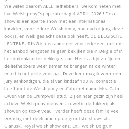
We willen daarom ALLE liefhebbers welkom heten met
hun Welsh pony(‘s) op zaterdag 4 APRIL 2026 ! Deze
show is een aparte show met een internationaal
karakter, voor iedere Welsh pony, hoe oud of jong deze
ook is, en welk geslacht deze ook heeft. DE BELGISCHE
LENTEKEURING is een aanrader voor iedereen, ook om
het aanbod hengsten te gaan bekijken die in België of in
het buitenland ter dekking staan. Het is altijd zo fijn om
de liefhebbers weer samen te brengen na de winter…
en dit in het prille voorjaar. Deze keer mag ik weer een
jury aankondigen, die al van kindsaf 100 % connectie
heeft met de Welsh pony en Cob; met name Mrs. Cath
Owen van de Crumpwell stud. Zij en haar gezin zijn heel
actieve Welsh pony mensen , zowel in de fokkerij als
showen op top-niveau. Verder heeft deze familie veel
ervaring met deelname op de grootste shows als
Glanusk, Royal welsh show enz. En... Welsh Belgium