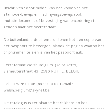
Inschrijven : door middel van een kopie van het
stamboekbewijs en inschrijvingsbewijs (ook
mutatiedocument of bevestiging van encodering) te
zenden naar het secretariaat.
De buitenlandse deelnemers dienen het een copie van
het paspoort te bezorgen, alsook de pagina waarop het
chipnummer te zien is van het paspoort aub.
Secretariaat Welsh Belgium, (Anita Aerts),
Slameuterstraat 43, 2580 PUTTE, BELGIE
Tel. 015/76.01.08 (na 19.30 u), E-mail :
welsh.belgium@skynet.be
De catalogus is ter plaatse beschikbaar op het
secretariaat. De inrichters behouden zich het recht voor