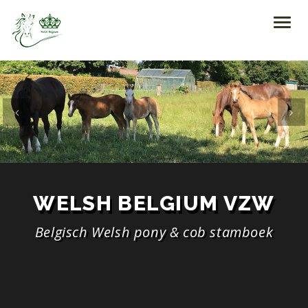
Toggl
navig
Previous
Ne
WELSH BELGIUM VZW
Belgisch Welsh pony & cob stamboek