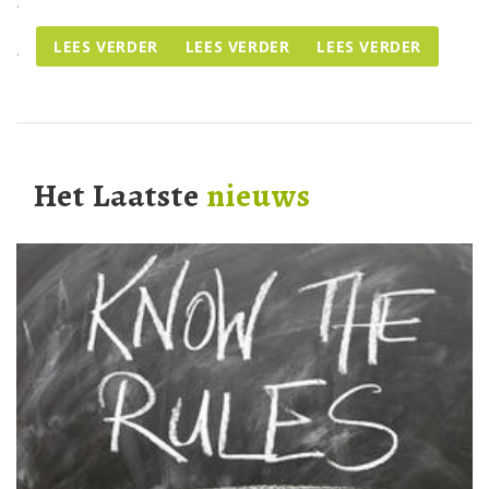
.
LEES VERDER
LEES VERDER
LEES VERDER
.
Het Laatste
nieuws