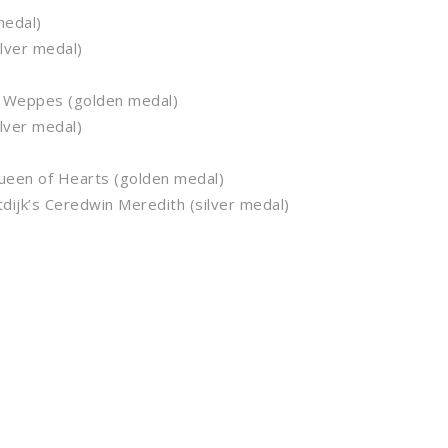
medal)
lver medal)
 Weppes (golden medal)
lver medal)
en of Hearts (golden medal)
k’s Ceredwin Meredith (silver medal)