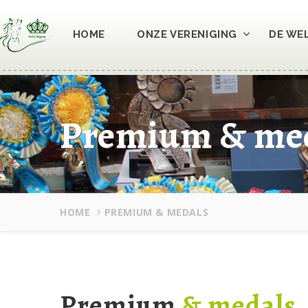
HOME
ONZE VERENIGING
DE WE
Premium & me
HOME
PREMIUM & MEDALS
Premium
& medals