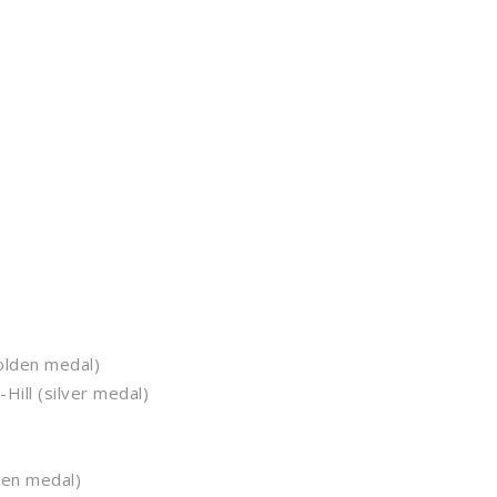
olden medal)
ill (silver medal)
en medal)