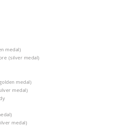
en medal)
re (silver medal)
golden medal)
ilver medal)
dy
edal)
lver medal)