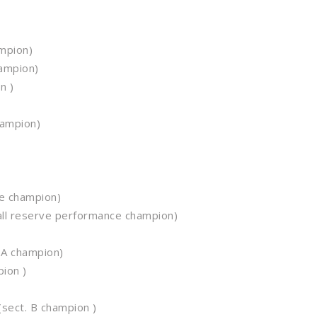
ampion)
hampion)
n )
hampion)
ce champion)
all reserve performance champion)
 A champion)
pion )
sect. B champion )