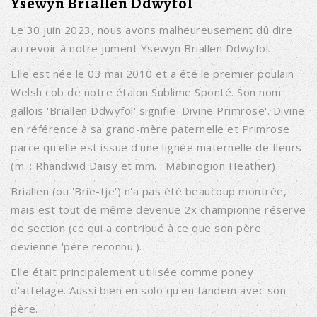
Ysewyn Briallen Ddwyfol
Le 30 juin 2023, nous avons malheureusement dû dire
au revoir à notre jument Ysewyn Briallen Ddwyfol.
Elle est née le 03 mai 2010 et a été le premier poulain
Welsh cob de notre étalon Sublime Sponté. Son nom
gallois 'Briallen Ddwyfol' signifie 'Divine Primrose'. Divine
en référence à sa grand-mère paternelle et Primrose
parce qu'elle est issue d'une lignée maternelle de fleurs
(m. : Rhandwid Daisy et mm. : Mabinogion Heather).
Briallen (ou 'Brie-tje') n'a pas été beaucoup montrée,
mais est tout de même devenue 2x championne réserve
de section (ce qui a contribué à ce que son père
devienne 'père reconnu').
Elle était principalement utilisée comme poney
d'attelage. Aussi bien en solo qu'en tandem avec son
père.