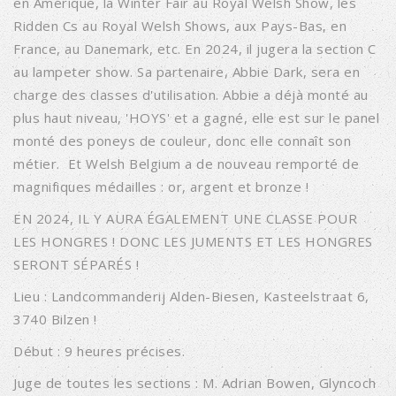
en Amérique, la Winter Fair au Royal Welsh Show, les
Ridden Cs au Royal Welsh Shows, aux Pays-Bas, en
France, au Danemark, etc. En 2024, il jugera la section C
au lampeter show. Sa partenaire, Abbie Dark, sera en
charge des classes d'utilisation. Abbie a déjà monté au
plus haut niveau, 'HOYS' et a gagné, elle est sur le panel
monté des poneys de couleur, donc elle connaît son
métier. Et Welsh Belgium a de nouveau remporté de
magnifiques médailles : or, argent et bronze !
EN 2024, IL Y AURA ÉGALEMENT UNE CLASSE POUR
LES HONGRES ! DONC LES JUMENTS ET LES HONGRES
SERONT SÉPARÉS !
Lieu : Landcommanderij Alden-Biesen, Kasteelstraat 6,
3740 Bilzen !
Début : 9 heures précises.
Juge de toutes les sections : M. Adrian Bowen, Glyncoch