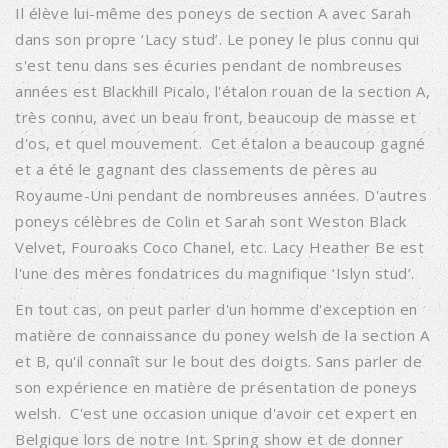
Il élève lui-même des poneys de section A avec Sarah
dans son propre ‘Lacy stud’. Le poney le plus connu qui
s'est tenu dans ses écuries pendant de nombreuses
années est Blackhill Picalo, l'étalon rouan de la section A,
très connu, avec un beau front, beaucoup de masse et
d'os, et quel mouvement. Cet étalon a beaucoup gagné
et a été le gagnant des classements de pères au
Royaume-Uni pendant de nombreuses années. D'autres
poneys célèbres de Colin et Sarah sont Weston Black
Velvet, Fouroaks Coco Chanel, etc. Lacy Heather Be est
l'une des mères fondatrices du magnifique ‘Islyn stud’.
En tout cas, on peut parler d'un homme d'exception en
matière de connaissance du poney welsh de la section A
et B, qu'il connaît sur le bout des doigts. Sans parler de
son expérience en matière de présentation de poneys
welsh. C'est une occasion unique d'avoir cet expert en
Belgique lors de notre Int. Spring show et de donner