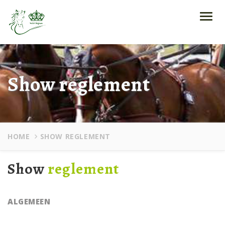
Toggl
navig
Show reglement
HOME
SHOW REGLEMENT
Show
reglement
ALGEMEEN