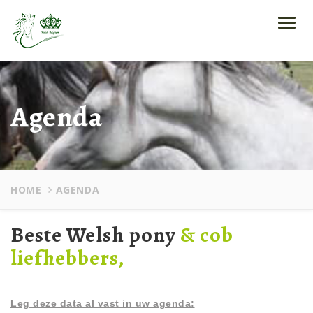
Toggl
navig
Agenda
HOME
AGENDA
Beste Welsh pony
& cob
liefhebbers,
Leg deze data al vast in uw agenda: