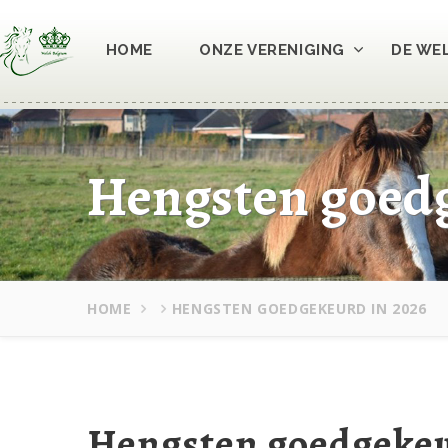
HOME
ONZE VERENIGING
DE WE
Hengsten goedg
HOME
HENGSTEN GOEDGEKEURD IN 2026
Hengsten goedgeke