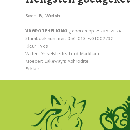
Sect. B, Welsh
VDGROTEHEI KING,
geboren op 29/05/2024.
Stamboek nummer: 056-013-w01002732
Kleur : Vos
Vader : Ysselvliedts Lord Markham
Moeder: Lakeway's Aphrodite.
Fokker :