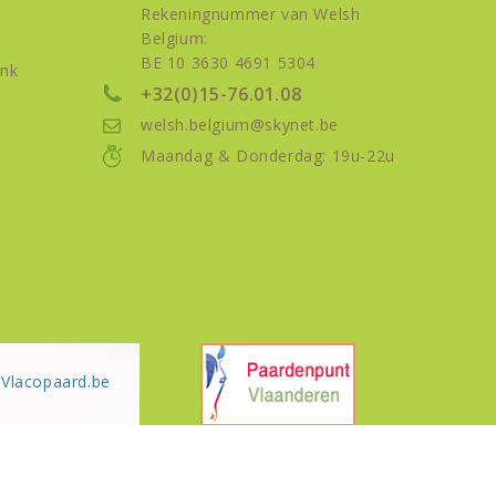
Rekeningnummer van Welsh
Belgium:
BE 10 3630 4691 5304
nk
+32(0)15-76.01.08
welsh.belgium@skynet.be
Maandag & Donderdag: 19u-22u
Vlacopaard.be
reated by: HVW