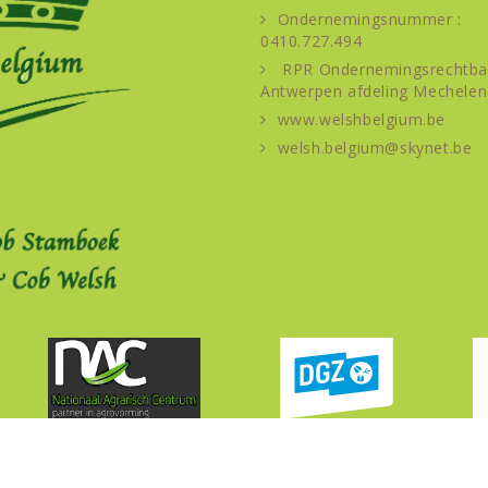
Ondernemingsnummer :
0410.727.494
RPR Ondernemingsrechtba
Antwerpen afdeling Mechelen
www.welshbelgium.be
welsh.belgium@skynet.be
C
Volg ons op
Facebook