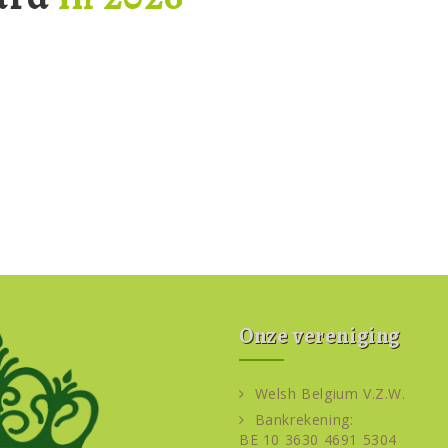
Onze vereniging
Welsh Belgium V.Z.W.
Bankrekening:
BE 10 3630 4691 5304