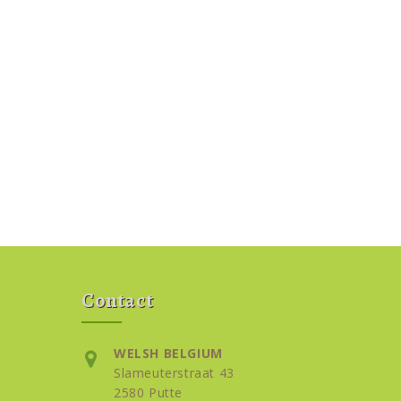
Contact
WELSH BELGIUM
Slameuterstraat 43
2580 Putte