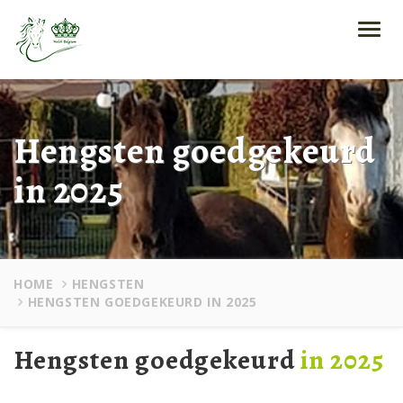
Toggl
navig
Hengsten goedgekeurd
in 2025
HOME
HENGSTEN
HENGSTEN GOEDGEKEURD IN 2025
Hengsten goedgekeurd
in 2025