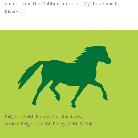
vader : Rex The Robber, moeder : Mystique van het
Klavertje.
Belgisch Welsh Pony & Cob stamboek.
Société Belge du Welsh Poney Welsh & Cob.