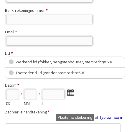
Bank: rekeningnummer
*
Email
*
Lid
*
Werkend lid (fokker, hengstenhouder, stemrecht)= 60€
Toetredend lid (zonder stemrecht)=50€
Datum
*
/
/
DD
MM
JJJJ
Zet hier je handtekening
*
Plaats handtekening
of
Typ uw naam