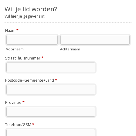
Wil je lid worden?
Vul hier je gegevens in:
Naam
*
Voornaam
Achternaam
Straat+huisnummer
*
Postcode+Gemeente+Land
*
Provincie
*
Telefoon/GSM
*